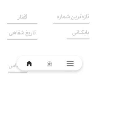
تازه‌ترین شماره
گفتار
بایگــانی
تاریخ شفاهی
تمــاس
دربـــاره
اندیش‌کده‌ی هنر
و فرهنگ دیداری
شناس‌نامه
tamaas@kaarnamaa.com
گاه‌شمار
کانـون
هرگونه استفاده از محتوای