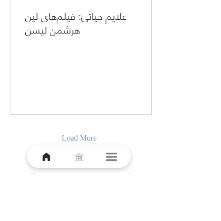
علایم حیاتی: فیلم‌های لین
هرشمن لیسن
Load More
خــانـــه
درس‌گفتار
پذیرش
اشتراک