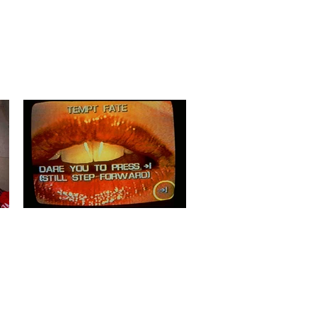
علایم حیاتی: فیلم‌های لین هرشمن
لیسن