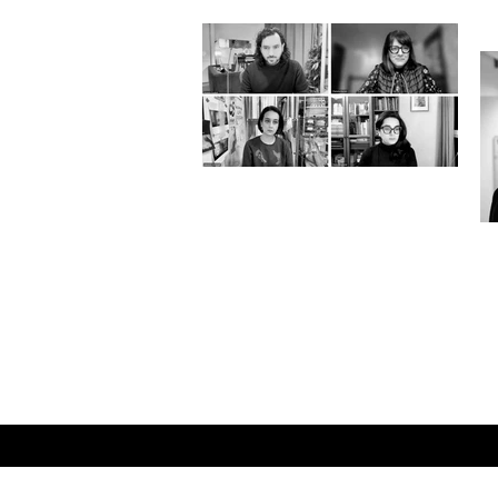
گفتاری از کارنما: گفت‌وگو با پاملا
کریمی درباره‌ی کتاب «زن، هنر،
رز
آزادی»