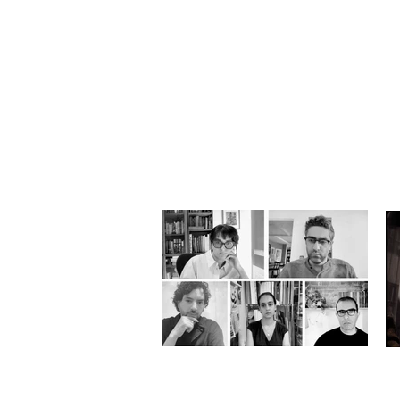
گفتار: روشن‌فکری ایرانی یا هنر
ی؛