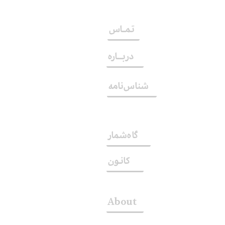
تمــاس
دربـــاره
شناس‌نامه
گاه‌شمار
کانـون
About