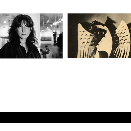
دوسالانه‌ی ویتنی: نمای دور
مارشا تاکر: رها از حدوم